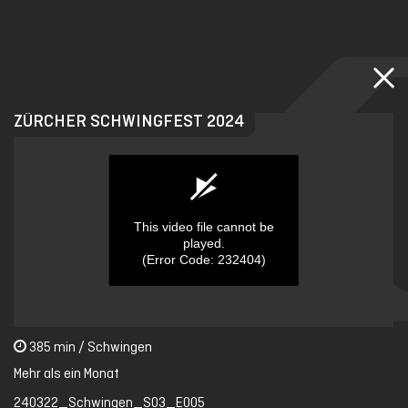
Skip
to
main
content
ZÜRCHER SCHWINGFEST 2024
This video file cannot be
played.
(Error Code: 232404)
0
385 min / Schwingen
seconds
of
Mehr als ein Monat
0
seconds
240322_Schwingen_S03_E005