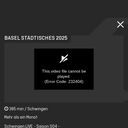
Skip
to
main
content
BASEL STÄDTISCHES 2025
This video file cannot be
played.
(Error Code: 232404)
0
385 min / Schwingen
seconds
of
Mehr als ein Monat
0
seconds
Schwingen LIVE - Saison S04 -