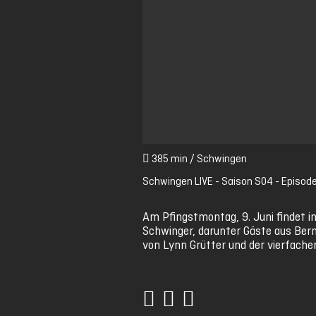
0
385 min / Schwingen
seconds
of
Schwingen LIVE - Saison S04 - Episod
0
seconds
Volume
0%
Am Pfingstmontag, 9. Juni findet 
Schwinger, darunter Gäste aus Bern 
von Lynn Grütter und der vierfache