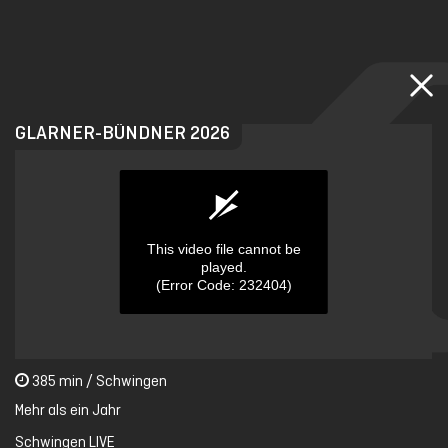
Skip
to
main
content
GLARNER-BÜNDNER 2026
This video file cannot be
played.
(Error Code: 232404)
0
385 min / Schwingen
seconds
of
Mehr als ein Jahr
0
seconds
Schwingen LIVE